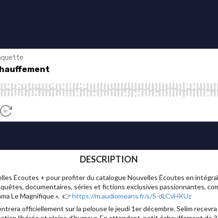
DESCRIPTION
 Écoutes + pour profiter du catalogue Nouvelles Écoutes en intégrali
nquêtes, documentaires, séries et fictions exclusives passionnantes, com
sama Le Magnifique ». 👉
https://m.audiomeans.fr/s/S-dLCvHKUz
trera officiellement sur la pelouse le jeudi 1er décembre. Selim recevra
ation libérée et pleine d’humour. En attendant, petit échauffement de 3