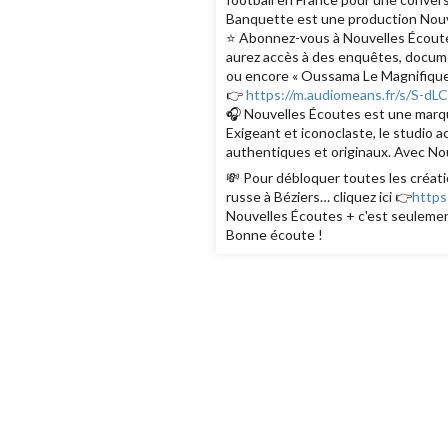
Banquette est une production Nouv
⭐️ Abonnez-vous à Nouvelles Écoutes
aurez accès à des enquêtes, documen
ou encore « Oussama Le Magnifique
👉
https://m.audiomeans.fr/s/S-d
🎧 Nouvelles Écoutes est une marque
Exigeant et iconoclaste, le studio 
authentiques et originaux. Avec Nou
💸 Pour débloquer toutes les créati
russe à Béziers… cliquez ici 👉
https
Nouvelles Écoutes + c'est seulemen
Bonne écoute !