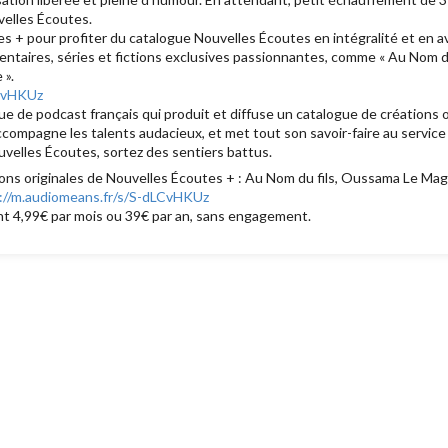
elles Écoutes.
 + pour profiter du catalogue Nouvelles Écoutes en intégralité et en av
taires, séries et fictions exclusives passionnantes, comme « Au Nom du fi
 ».
LCvHKUz
 de podcast français qui produit et diffuse un catalogue de créations ori
accompagne les talents audacieux, et met tout son savoir-faire au servic
velles Écoutes, sortez des sentiers battus.
ons originales de Nouvelles Écoutes + : Au Nom du fils, Oussama Le Mag
://m.audiomeans.fr/s/S-dLCvHKUz
t 4,99€ par mois ou 39€ par an, sans engagement.