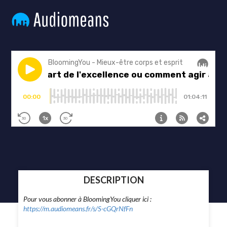
DESCRIPTION
Pour vous abonner à BloomingYou cliquer ici :
https://m.audiomeans.fr/s/S-cGQrNfFn