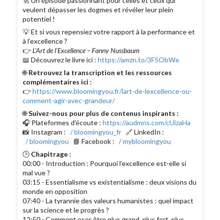
🚀 Un épisode passionnant pour celles et ceux qui
veulent dépasser les dogmes et révéler leur plein
potentiel !
💡 Et si vous repensiez votre rapport à la performance et
à l’excellence ?
👉
L’Art de l’Excellence – Fanny Nussbaum
📖 Découvrez le livre ici :
https://amzn.to/3F5ObWe
🌐
Retrouvez la transcription et les ressources
complémentaires ici :
👉
https://www.bloomingyou.fr/lart-de-lexcellence-ou-
comment-agir-avec-grandeur/
🌐
Suivez-nous pour plus de contenus inspirants :
🎧 Plateformes d’écoute :
https://audmns.com/cUizaHa
📸 Instagram :
/ bloomingyou_fr
🔗 LinkedIn :
/ bloomingyou
📘 Facebook :
/ mybloomingyou
🕒
Chapitrage :
00:00 - Introduction : Pourquoi l’excellence est-elle si
mal vue ?
03:15 - Essentialisme vs existentialisme : deux visions du
monde en opposition
07:40 - La tyrannie des valeurs humanistes : quel impact
sur la science et le progrès ?
12:50 - Comment oser être plus grand, plus fort, plus