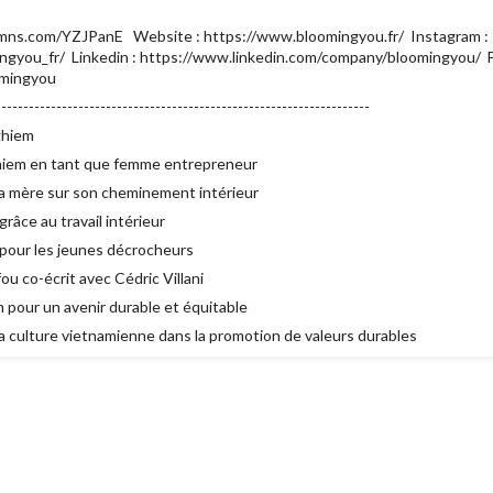
dmns.com/YZJPanE Website : https://www.bloomingyou.fr/ Instagram :
gyou_fr/ Linkedin : https://www.linkedin.com/company/bloomingyou/ 
omingyou
-------------------------------------------------------------------
ghiem
hiem en tant que femme entrepreneur
 sa mère sur son cheminement intérieur
grâce au travail intérieur
' pour les jeunes décrocheurs
u co-écrit avec Cédric Villani
 pour un avenir durable et équitable
 la culture vietnamienne dans la promotion de valeurs durables