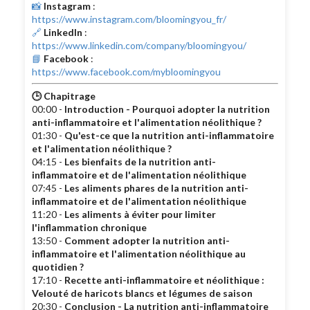
📸
Instagram
:
https://www.instagram.com/bloomingyou_fr/
🔗
LinkedIn
:
https://www.linkedin.com/company/bloomingyou/
📘
Facebook
:
https://www.facebook.com/mybloomingyou
🕒 Chapitrage
00:00 -
Introduction - Pourquoi adopter la nutrition
anti-inflammatoire et l'alimentation néolithique ?
01:30 -
Qu'est-ce que la nutrition anti-inflammatoire
et l'alimentation néolithique ?
04:15 -
Les bienfaits de la nutrition anti-
inflammatoire et de l'alimentation néolithique
07:45 -
Les aliments phares de la nutrition anti-
inflammatoire et de l'alimentation néolithique
11:20 -
Les aliments à éviter pour limiter
l'inflammation chronique
13:50 -
Comment adopter la nutrition anti-
inflammatoire et l'alimentation néolithique au
quotidien ?
17:10 -
Recette anti-inflammatoire et néolithique :
Velouté de haricots blancs et légumes de saison
20:30 -
Conclusion - La nutrition anti-inflammatoire