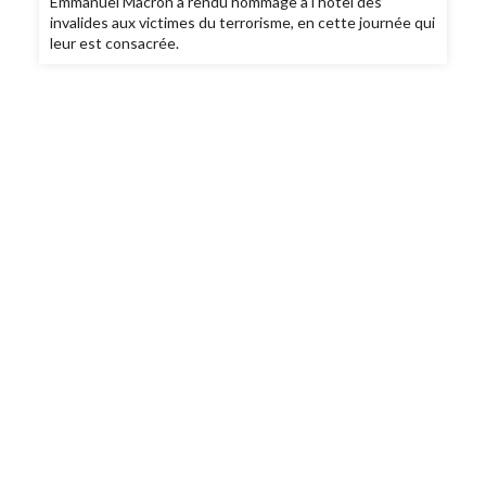
Emmanuel Macron a rendu hommage à l’hôtel des
invalides aux victimes du terrorisme, en cette journée qui
leur est consacrée.