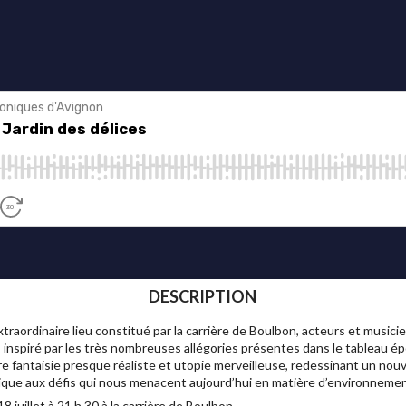
DESCRIPTION
raordinaire lieu constitué par la carrière de Boulbon, acteurs et music
 inspiré par les très nombreuses allégories présentes dans le tableau 
re fantaisie presque réaliste et utopie merveilleuse, redessinant un nou
dique aux défis qui nous menacent aujourd’hui en matière d’environnemen
18 juillet à 21 h 30 à la carrière de Boulbon.