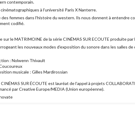
tern contemporain.
 cinématographiques à l’université Paris X Nanterre.
ce des femmes dans l’histoire du western. Ils nous donnent à entendre c
ment codifié.
ode sur le MATRIMOINE de la série CINÉMAS SUR ECOUTE produite par 
interrogeant les nouveaux modes d’exposition du sonore dans les salles de
uction : Nolwenn Thivault
 Coucoureux
sition musicale : Gilles Mardirossian
22, CINÉMAS SUR ÉCOUTE est lauréat de l’appel à projets COLLABORA
nancé par Creative Europe/MEDIA (Union européenne).
nnovate