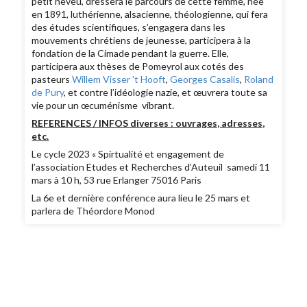
petit neveu, dressera le parcours de cette femme, née
en 1891, luthérienne, alsacienne, théologienne, qui fera
des études scientifiques, s’engagera dans les
mouvements chrétiens de jeunesse, participera à la
fondation de la Cimade pendant la guerre. Elle,
participera aux thèses de Pomeyrol aux cotés des
pasteurs
Willem Visser 't Hooft
,
Georges Casalis
,
Roland
de Pury
, et contre l’idéologie nazie, et œuvrera toute sa
vie pour un œcuménisme vibrant.
REFERENCES / INFOS diverses : ouvrages, adresses,
etc.
Le cycle 2023 « Spirtualité et engagement de
l’association Etudes et Recherches d’Auteuil samedi 11
mars à 10 h, 53 rue Erlanger 75016 Paris
La 6e et dernière conférence aura lieu le 25 mars et
parlera de Théordore Monod