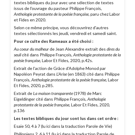
textes bibliques du jour avec une sélection de textes
issus de l'ouvrage du pasteur Philippe François,
Anthologie protestante de la poésie française,
paru chez Labor
et Fides en 2020.
Selon ce même principe, vous découvrirez d'autres
textes sélectionnés les jeudi, vendredi et samedi saint.
Pour ce culte des Rameaux a été choisi :
Au coeur du malheur
de Jean Alexandre extrait des
dires du
seuil c
ité dans Philippe François,
Anthologie protestante de la
poésie française
, Labor Et Fides, 2020, p.42s.
Extrait de l'action de Grâce d'Adolphe Monod par
Napoléon Peyrat dans
L'Arise
(en 1863) cité dans Philippe
François,
Anthologie protestante de la poésie française
, Labor
Et Fides, 2020, p.285.
Extrait de
La maison transparente
(1978) de Marc
Eigeldinger cité dans Philippe François,
Anthologie
protestante de la poésie française
, Labor Et Fides, 2020,
p.136
Les textes bibliques du jour sont lus dans cet ordre :
Esaïe 50, 4 à 7 (lu ici dans la traduction Parole de Vie)
Philippiens 2, 6 à 11 (lu ici dans la traduction Parole de