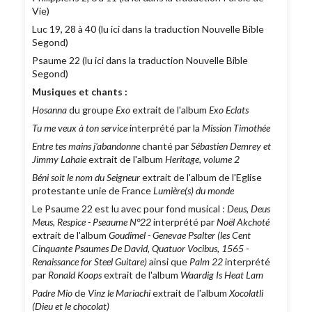
Vie)
Luc 19, 28 à 40 (lu ici dans la traduction Nouvelle Bible
Segond)
Psaume 22 (lu ici dans la traduction Nouvelle Bible
Segond)
Musiques et chants :
Hosanna
du groupe
Exo
extrait de l'album
Exo Eclats
Tu me veux à ton service
interprété par la
Mission Timothée
Entre tes mains j'abandonne
chanté par
Sébastien Demrey et
Jimmy Lahaie
extrait de l'album
Heritage, volume 2
Béni soit le nom du Seigneur
extrait de l'album de l'Eglise
protestante unie de France
Lumière(s) du monde
Le Psaume 22 est lu avec pour fond musical :
Deus, Deus
Meus, Respice - Pseaume N°22
interprété par
Noël Akchoté
extrait de l'album
Goudimel - Genevae Psalter (les Cent
Cinquante Psaumes De David, Quatuor Vocibus, 1565 -
Renaissance for Steel Guitare)
ainsi que
Palm 22
interprété
par
Ronald Koops
extrait de l'album
Waardig Is Heat Lam
Padre Mio
de
Vinz le Mariachi
extrait de l'album
Xocolatli
(Dieu et le chocolat)