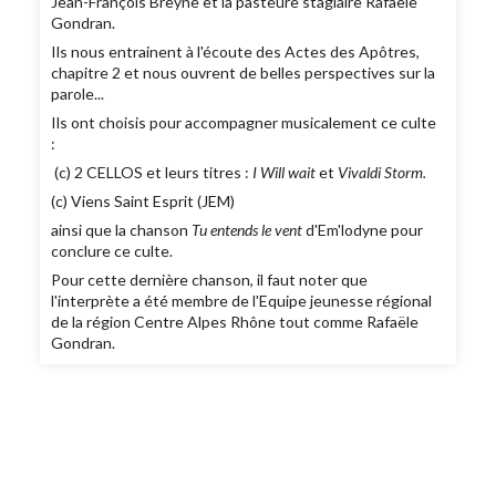
Jean-François Breyne et la pasteure stagiaire Rafaële
Gondran.
Ils nous entrainent à l'écoute des Actes des Apôtres,
chapitre 2 et nous ouvrent de belles perspectives sur la
parole...
Ils ont choisis pour accompagner musicalement ce culte
:
(c) 2 CELLOS et leurs titres :
I Will wait
et
Vivaldi Storm.
(c) Viens Saint Esprit (JEM)
ainsi que la chanson
Tu entends le vent
d'Em'lodyne pour
conclure ce culte.
Pour cette dernière chanson, il faut noter que
l'interprète a été membre de l'Equipe jeunesse régional
de la région Centre Alpes Rhône tout comme Rafaële
Gondran.