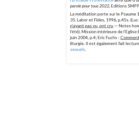
parole pour tous 2022,
Editions SMPP
La méditation porte sur le Psaume 16
35.
Labor et Fides, 1996, p.45s. (L
n’ayant pas vu, ont cru
— Notes homil
l’été). Mission intérieure de l’Egl
juin 2004, p.4; Eric Fuchs :
Comment f
liturgie. Il est également fait lectu
sexuels
.