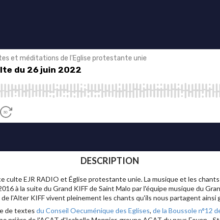
DESCRIPTION
e culte EJR RADIO et Église protestante unie. La musique et les chant
016 à la suite du Grand KIFF de Saint Malo par l'équipe musique du Gr
s de l'Alter KIFF vivent pleinement les chants qu'ils nous partagent ainsi
e de textes
du Conseil Oecuménique des Eglises
,
de la Boussole n°12 de
une prière de l'ACAT d'Isabelle Monnier, groupe ACAT du pays Foyen - St