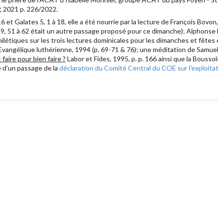
, 2021 p. 226/2022.
 et Galates 5, 1 à 18, elle a été nourrie par la lecture de François Bovon
uc 9, 51 à 62 était un autre passage proposé pour ce dimanche); Alphons
étiques sur les trois lectures dominicales pour les dimanches et fêtes
ise Evangélique luthérienne, 1994 (p. 69-71 & 76); une méditation de Sam
aire pour bien faire ?
Labor et Fides, 1995, p. p. 166 ainsi que la Bousso
re d'un passage de la
déclaration du Comité Central du COE sur l'exploita