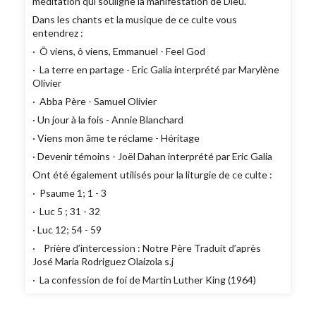
méditation qui souligne la manifestation de Dieu.
Dans les chants et la musique de ce culte vous
entendrez :
· Ô viens, ô viens, Emmanuel - Feel God
· La terre en partage - Eric Galia interprété par Marylène
Olivier
· Abba Père - Samuel Olivier
· Un jour à la fois - Annie Blanchard
· Viens mon âme te réclame - Héritage
· Devenir témoins - Joël Dahan interprété par Eric Galia
Ont été également utilisés pour la liturgie de ce culte :
· Psaume 1; 1 - 3
· Luc 5 ; 31 - 32
· Luc 12; 54 - 59
· Prière d’intercession : Notre Père Traduit d’après
José Maria Rodriguez Olaizola s.j
· La confession de foi de Martin Luther King (1964)