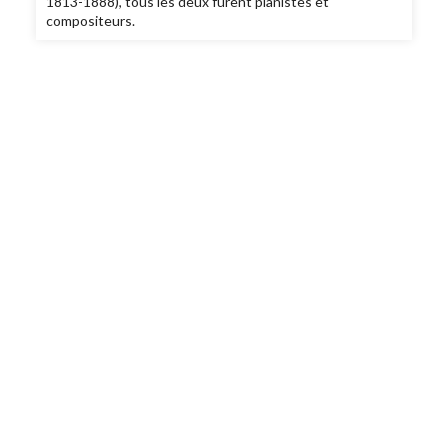
1813-1888), tous les deux furent pianistes et
compositeurs.