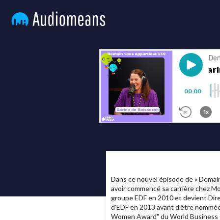
Dans ce nouvel épisode de « Demain 
avoir commencé sa carrière chez Mor
groupe EDF en 2010 et devient Direc
d’EDF en 2013 avant d’être nommée Di
Women Award" du World Business Co