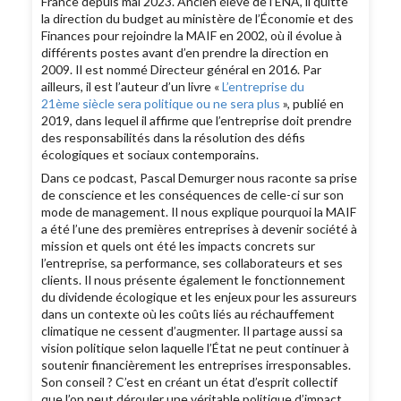
France depuis mai 2023. Ancien élève de l’ENA, il quitte
la direction du budget au ministère de l’Économie et des
Finances pour rejoindre la MAIF en 2002, où il évolue à
différents postes avant d’en prendre la direction en
2009. Il est nommé Directeur général en 2016. Par
ailleurs, il est l’auteur d’un livre «
L’entreprise du
21ème siècle sera politique ou ne sera plus
», publié en
2019, dans lequel il affirme que l’entreprise doit prendre
des responsabilités dans la résolution des défis
écologiques et sociaux contemporains.
Dans ce podcast, Pascal Demurger nous raconte sa prise
de conscience et les conséquences de celle-ci sur son
mode de management. Il nous explique pourquoi la MAIF
a été l’une des premières entreprises à devenir société à
mission et quels ont été les impacts concrets sur
l’entreprise, sa performance, ses collaborateurs et ses
clients. Il nous présente également le fonctionnement
du dividende écologique et les enjeux pour les assureurs
dans un contexte où les coûts liés au réchauffement
climatique ne cessent d’augmenter. Il partage aussi sa
vision politique selon laquelle l’État ne peut continuer à
soutenir financièrement les entreprises irresponsables.
Son conseil ? C’est en créant un état d’esprit collectif
que l’on peut dérouler une véritable politique d’impact