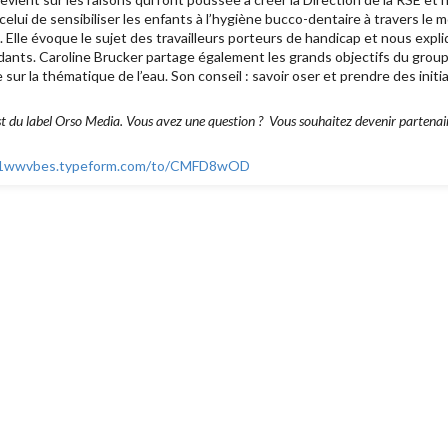
elui de sensibiliser les enfants à l’hygiène bucco-dentaire à travers le 
». Elle évoque le sujet des travailleurs porteurs de handicap et nous exp
idants. Caroline Brucker partage également les grands objectifs du gro
sur la thématique de l’eau. Son conseil : savoir oser et prendre des initi
 du label Orso Media. Vous avez une question ? Vous souhaitez devenir partenaire
y41wwvbes.typeform.com/to/CMFD8wOD