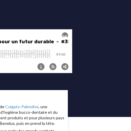
 de
Colgate-Palmolive
, une
n d’hygiène bucco-dentaire et du
ent produits et pour plusieurs pays
 Benelux, puis en prend la tête.
t nous parle des grands combats