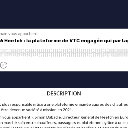
DESCRIPTION
et plus responsable grâce à une plateforme engagée auprès des chauffeur
 être devenue société à mission en 2021.
 vous appartient », Simon Dabadie, Directeur général de Heetch en Eu
un marché sain entre chauffeurs, passagers et plateformes grâce à un meil
par Heetch pour lutter contre les clichés en banlieue et agir en faveur 