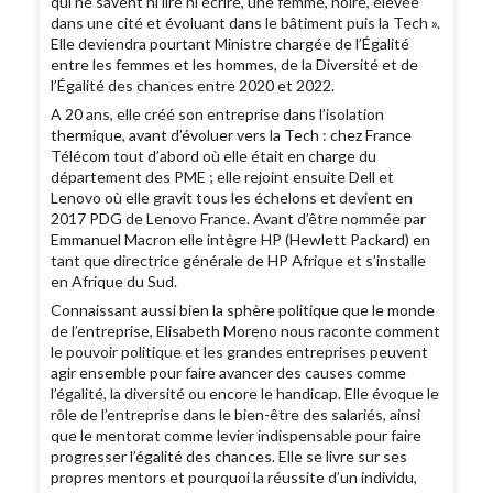
qui ne savent ni lire ni écrire, une femme, noire, élevée
dans une cité et évoluant dans le bâtiment puis la Tech ».
Elle deviendra pourtant Ministre chargée de l’Égalité
entre les femmes et les hommes, de la Diversité et de
l’Égalité des chances entre 2020 et 2022.
A 20 ans, elle créé son entreprise dans l’isolation
thermique, avant d’évoluer vers la Tech : chez France
Télécom tout d’abord où elle était en charge du
département des PME ; elle rejoint ensuite Dell et
Lenovo où elle gravit tous les échelons et devient en
2017 PDG de Lenovo France. Avant d’être nommée par
Emmanuel Macron elle intègre HP (Hewlett Packard) en
tant que directrice générale de HP Afrique et s’installe
en Afrique du Sud.
Connaissant aussi bien la sphère politique que le monde
de l’entreprise, Elisabeth Moreno nous raconte comment
le pouvoir politique et les grandes entreprises peuvent
agir ensemble pour faire avancer des causes comme
l’égalité, la diversité ou encore le handicap. Elle évoque le
rôle de l’entreprise dans le bien-être des salariés, ainsi
que le mentorat comme levier indispensable pour faire
progresser l’égalité des chances. Elle se livre sur ses
propres mentors et pourquoi la réussite d’un individu,