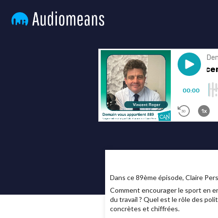
Dans ce 89ème épisode, Claire Perse
Comment encourager le sport en ent
du travail ? Quel est le rôle des p
concrètes et chiffrées.