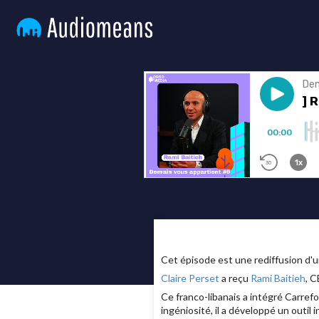
Cet épisode est une rediffusion d'u
Claire Perset
a reçu
Rami Baitieh
, C
Ce franco-libanais a intégré Carrefo
ingéniosité, il a développé un outil