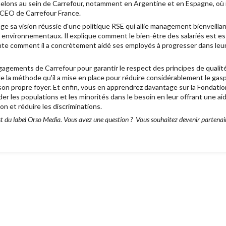
helons au sein de Carrefour, notamment en Argentine et en Espagne, où il
u CEO de Carrefour France.
ge sa vision réussie d'une politique RSE qui allie management bienveillan
nvironnementaux. Il explique comment le bien-être des salariés est es
te comment il a concrètement aidé ses employés à progresser dans leur c
gements de Carrefour pour garantir le respect des principes de qualité 
le la méthode qu'il a mise en place pour réduire considérablement le gasp
on propre foyer. Et enfin, vous en apprendrez davantage sur la Fondatio
der les populations et les minorités dans le besoin en leur offrant une aid
ion et réduire les discriminations.
 du label Orso Media. Vous avez une question ? Vous souhaitez devenir partenaire