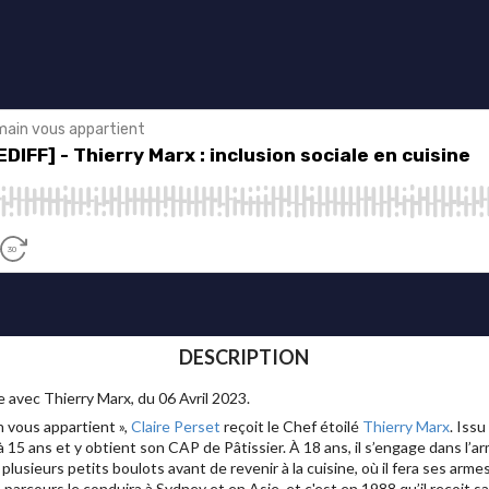
DESCRIPTION
e avec Thierry Marx, du 06 Avril 2023.
 vous appartient »,
Claire Perset
reçoit le Chef étoilé
Thierry Marx
. Iss
15 ans et y obtient son CAP de Pâtissier. À 18 ans, il s’engage dans l’a
e plusieurs petits boulots avant de revenir à la cuisine, où il fera ses ar
n parcours le conduira à Sydney et en Asie, et c'est en 1988 qu’il reçoit s