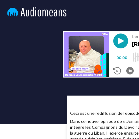
Ceci est une rediffusion de l'épisod
Dans ce nouvel épisode de « Demain
intègre les Compagnons du Devoir à 
la guerre du Liban. Il exerce ensuit
grands cuisiniers parisiens. Puis so