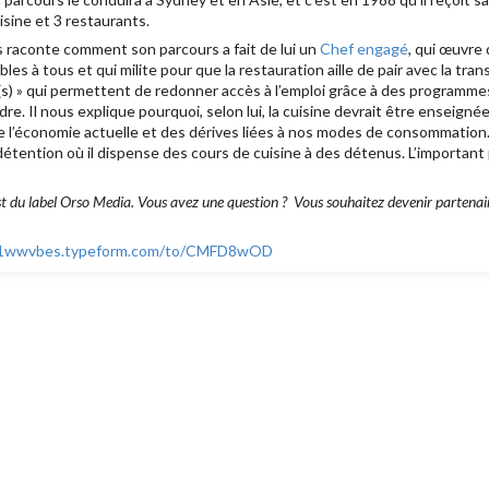
uisine et 3 restaurants.
 raconte comment son parcours a fait de lui un
Chef engagé
, qui œuvre
les à tous et qui milite pour que la restauration aille de pair avec la tran
(s) » qui permettent de redonner accès à l’emploi grâce à des programm
dre. Il nous explique pourquoi, selon lui, la cuisine devrait être enseignée 
e l’économie actuelle et des dérives liées à nos modes de consommation. 
tention où il dispense des cours de cuisine à des détenus. L’important p
 du label Orso Media. Vous avez une question ? Vous souhaitez devenir partenaire
y41wwvbes.typeform.com/to/CMFD8wOD