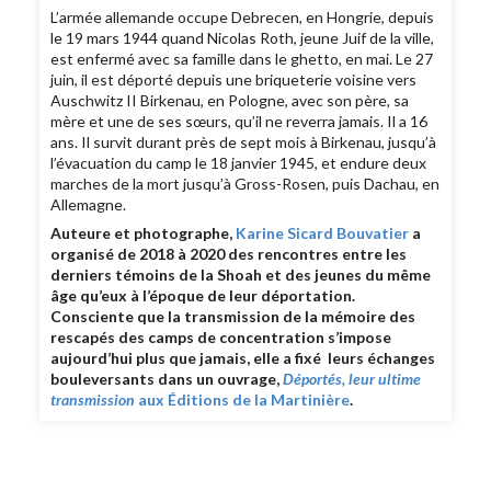
L’armée allemande occupe Debrecen, en Hongrie, depuis
le 19 mars 1944 quand Nicolas Roth, jeune Juif de la ville,
est enfermé avec sa famille dans le ghetto, en mai. Le 27
juin, il est déporté depuis une briqueterie voisine vers
Auschwitz II Birkenau, en Pologne, avec son père, sa
mère et une de ses sœurs, qu’il ne reverra jamais. Il a 16
ans. Il survit durant près de sept mois à Birkenau, jusqu’à
l’évacuation du camp le 18 janvier 1945, et endure deux
marches de la mort jusqu’à Gross-Rosen, puis Dachau, en
Allemagne.
Auteure et photographe,
Karine Sicard Bouvatier
a
organisé de 2018 à 2020 des rencontres entre les
derniers témoins de la Shoah et des jeunes du même
âge qu’eux à l’époque de leur déportation.
Consciente que la transmission de la mémoire des
rescapés des camps de concentration s’impose
aujourd’hui plus que jamais, elle a fixé leurs échanges
bouleversants dans un ouvrage,
Déportés, leur ultime
transmission
aux Éditions de la Martinière
.