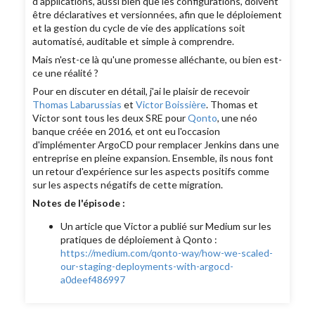
d'applications, aussi bien que les configurations, doivent
être déclaratives et versionnées, afin que le déploiement
et la gestion du cycle de vie des applications soit
automatisé, auditable et simple à comprendre.
Mais n'est-ce là qu'une promesse alléchante, ou bien est-
ce une réalité ?
Pour en discuter en détail, j'ai le plaisir de recevoir
Thomas Labarussias
et
Victor Boissière
. Thomas et
Victor sont tous les deux SRE pour
Qonto
, une néo
banque créée en 2016, et ont eu l'occasion
d'implémenter ArgoCD pour remplacer Jenkins dans une
entreprise en pleine expansion. Ensemble, ils nous font
un retour d'expérience sur les aspects positifs comme
sur les aspects négatifs de cette migration.
Notes de l'épisode :
Un article que Victor a publié sur Medium sur les
pratiques de déploiement à Qonto :
https://medium.com/qonto-way/how-we-scaled-
our-staging-deployments-with-argocd-
a0deef486997