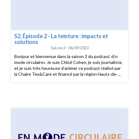
S2, Épisode 2 - La teinture : impacts et
solutions
Saison 2 -
06/09/2023
Bonjour et bienvenue dans la saison 2 du podcast «En
mode circulaire». Je suis Chloé Cohen, je suis journaliste,
et je suis très heureuse d’animer ce podcast réalisé par
la Chaire Tex&Care et financé par la région Hauts-de-
France. Dans les 6 épisodes de cette saison 2 consacrée
aux enjeux environnementaux de l’industrie textile, je
m’entretiens avec des professeur·es, chercheurs et
chercheuses à l’ENSAIT, l'École nationale supérieure des
arts et industries textiles. Pour ce deuxième épisode de
la nouvelle saison du podcast «En Mode Circulaire»
consacré à la teinture des vêtements, je reçois Anne
Perwuelz, professeure à l’ENSAIT, chercheuse au
Laboratoire Gemtex, et co-fondatrice de la chaire
Tex&Care, et Usha Massika Behary, maître de
conférence habilitée à diriger des recherches dans le