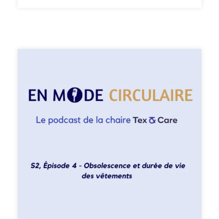
France. Dans les 6 épisodes de cette saison 2 consacrée
aux enjeux environnementaux de l’industrie textile, je
m’entretiens avec des professeur·es, chercheurs et
chercheuses à l’ENSAIT, l'École nationale supérieure des
arts et industries textiles. Pour ce troisième épisode de
la nouvelle saison du podcast «En Mode Circulaire»
consacré aux impacts environnementaux d’un vêtement,
je reçois Romain Benkirane, enseignant chercheur à
l’ENSAIT et au laboratoire Gemtex et chercheur au sein
de la chaire Tex&Care. Je vous souhaite une très belle
écoute !