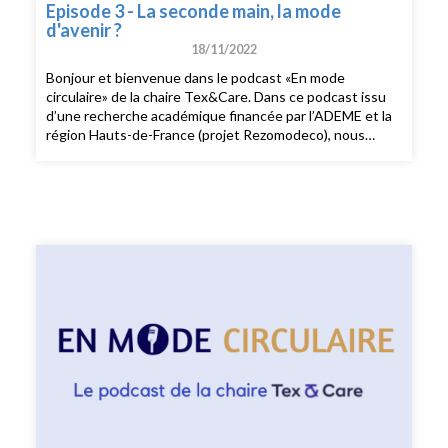
Episode 3 - La seconde main, la mode
d'avenir ?
18/11/2022
Bonjour et bienvenue dans le podcast «En mode
circulaire» de la chaire Tex&Care. Dans ce podcast issu
d’une recherche académique financée par l’ADEME et la
région Hauts-de-France (projet Rezomodeco), nous
analysons les différents business models circulaires dans
la mode et leur appropriation par les consommatrices et
les consommateurs. De la seconde main à la location en
passant par l’upcycling et la sobriété, nous discutons des
enjeux de la mode circulaire. Je suis Chloé Cohen,
journaliste et créatrice du podcast Nouveau Modèle sur
la mode responsable et engagée. Et pour cet épisode du
podcast «En Mode Circulaire», je reçois Isabelle Robert,
co-fondatrice de la chaire Tex&Care et maître de
conférences en sciences de gestion à l’IAE Lille, et Maud
Herbert, co-fondatrice de Tex&Care et professeure de
marketingà l’Université de Lille. Au programme de ce
troisième épisode : une analyse des business model de la
seconde main. Je vous souhaite une très belle écoute !
—— Enregistrement, montage et interview : Chloé
Cohen Mixage : Thomas Lenglain