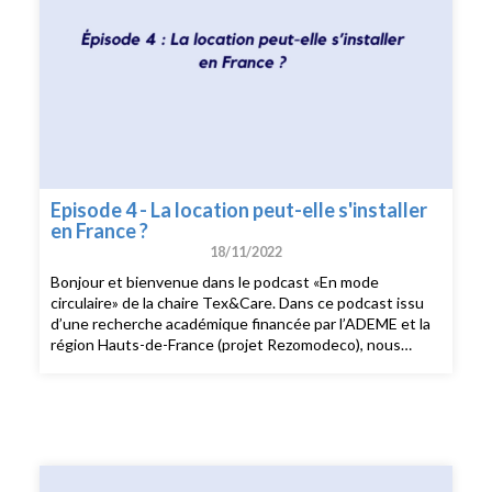
Episode 4 - La location peut-elle s'installer
en France ?
18/11/2022
Bonjour et bienvenue dans le podcast «En mode
circulaire» de la chaire Tex&Care. Dans ce podcast issu
d’une recherche académique financée par l’ADEME et la
région Hauts-de-France (projet Rezomodeco), nous
analysons les différents business models circulaires dans
la mode et leur appropriation par les consommatrices et
les consommateurs. De la seconde main à la location en
passant par l’upcycling et la sobriété, nous discutons des
enjeux de la mode circulaire. Je suis Chloé Cohen,
journaliste et créatrice du podcast Nouveau Modèle sur
la mode responsable et engagée. Et pour cet épisode du