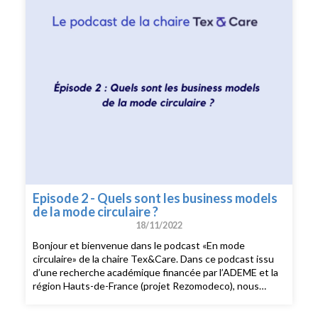
marketingà l’Université de Lille. Au programme de ce
premier épisode : une analyse de la mode circulaire et
des enjeux sociaux et environnementaux de l’industrie
textile. Je vous souhaite une très belle écoute ! ——
Enregistrement, montage et interview : Chloé Cohen
Mixage : Thomas Lenglain
Episode 2 - Quels sont les business models
de la mode circulaire ?
18/11/2022
Bonjour et bienvenue dans le podcast «En mode
circulaire» de la chaire Tex&Care. Dans ce podcast issu
d’une recherche académique financée par l’ADEME et la
région Hauts-de-France (projet Rezomodeco), nous
analysons les différents business models circulaires dans
la mode et leur appropriation par les consommatrices et