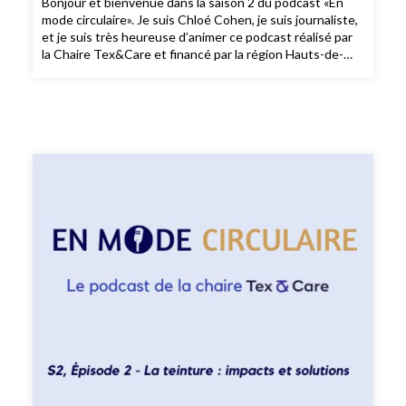
Bonjour et bienvenue dans la saison 2 du podcast «En
mode circulaire». Je suis Chloé Cohen, je suis journaliste,
et je suis très heureuse d’animer ce podcast réalisé par
la Chaire Tex&Care et financé par la région Hauts-de-
France. Dans les 6 épisodes de cette saison 2 consacrée
aux enjeux environnementaux de l’industrie textile, je
m’entretiens avec des professeur·es, chercheurs et
chercheuses à l’ENSAIT, l'École nationale supérieure des
arts et industries textiles. Pour ce premier épisode de la
nouvelle saison du podcast «En Mode Circulaire», je
reçois Ludovic Koehl, professeur à l’ENSAIT, afin de
comprendre les impacts environnementaux de la filature.
Je vous souhaite une très belle écoute !