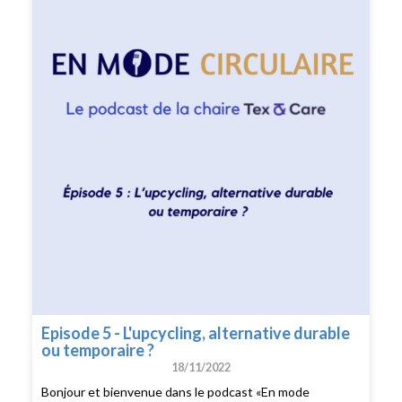
podcast «En Mode Circulaire», je reçois Isabelle Robert,
co-fondatrice de la chaire Tex&Care et maître de
conférences en sciences de gestion à l’IAE Lille, et Maud
Herbert, co-fondatrice de Tex&Care et professeure de
marketingà l’Université de Lille. Au programme de ce
quatrième épisode : une analyse des business model de
la location. Je vous souhaite une très belle écoute ! ——
Enregistrement, montage et interview : Chloé Cohen
Mixage : Thomas Lenglain
Episode 5 - L'upcycling, alternative durable
ou temporaire ?
18/11/2022
Bonjour et bienvenue dans le podcast «En mode