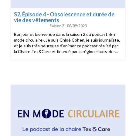
S2, Épisode 4 - Obsolescence et durée de
vie des vêtements
Saison 2 -
06/09/2023
Bonjour et bienvenue dans la saison 2 du podcast «En
mode circulaire». Je suis Chloé Cohen, je suis journaliste,
et je suis très heureuse d’animer ce podcast réalisé par
la Chaire Tex&Care et financé par la région Hauts-de-
France. Dans les 6 épisodes de cette saison 2 consacrée
aux enjeux environnementaux de l’industrie textile, je
m’entretiens avec des professeur·es, chercheurs et
chercheuses à l’ENSAIT, l'École nationale supérieure des
arts et industries textiles. Pour ce quatrième épisode de
la nouvelle saison du podcast «En Mode Circulaire», je
reçois Romain Benkirane, enseignant chercheur à
l’ENSAIT et au laboratoire Gemtex et chercheur au sein
de la chaire Tex&Care, pour parler de l’obsolescence des
vêtements et de leur durée de vie. Je vous souhaite une
très belle écoute !