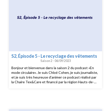
S2, Épisode 5 - Le recyclage des vêtements
Saison 2 -
06/09/2023
Bonjour et bienvenue dans la saison 2 du podcast «En
mode circulaire». Je suis Chloé Cohen, je suis journaliste,
et je suis très heureuse d’animer ce podcast réalisé par
la Chaire Tex&Care et financé par la région Hauts-de-
France. Dans les 6 épisodes de cette saison 2 consacrée
aux enjeux environnementaux de l’industrie textile, je
m’entretiens avec des professeur·es, chercheurs et
chercheuses à l’ENSAIT, l'École nationale supérieure des
arts et industries textiles. Pour ce cinquième épisode de
la nouvelle saison du podcast «En Mode Circulaire», je