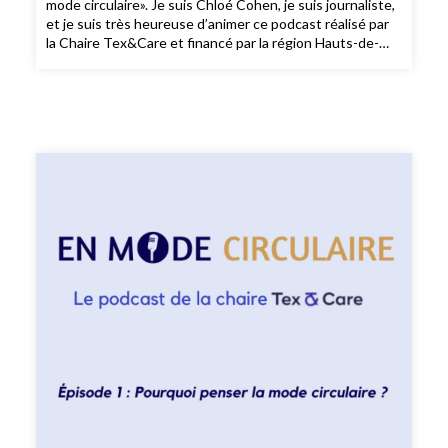
mode circulaire». Je suis Chloé Cohen, je suis journaliste,
et je suis très heureuse d’animer ce podcast réalisé par
la Chaire Tex&Care et financé par la région Hauts-de-
France. Dans les 6 épisodes de cette saison 2 consacrée
aux enjeux environnementaux de l’industrie textile, je
m’entretiens avec des professeur·es, chercheurs et
chercheuses à l’ENSAIT, l'École nationale supérieure des
arts et industries textiles. Pour ce sixième et dernier
épisode de la nouvelle saison du podcast «En Mode
Circulaire», je reçois Philippe Vroman (vromen)
enseignant chercheur à l’ENSAIT et membre du
laboratoire Gemtex, pour parler de biomimétisme textile.
Je vous souhaite une très belle écoute !