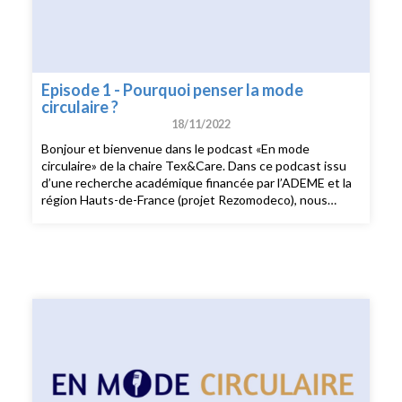
Episode 1 - Pourquoi penser la mode
circulaire ?
18/11/2022
Bonjour et bienvenue dans le podcast «En mode
circulaire» de la chaire Tex&Care. Dans ce podcast issu
d’une recherche académique financée par l’ADEME et la
région Hauts-de-France (projet Rezomodeco), nous
analysons les différents business models circulaires dans
la mode et leur appropriation par les consommatrices et
les consommateurs. De la seconde main à la location en
passant par l’upcycling et la sobriété, nous discutons des
enjeux de la mode circulaire. Je suis Chloé Cohen,
journaliste et créatrice du podcast Nouveau Modèle sur
la mode responsable et engagée. Et pour cet épisode du
podcast «En Mode Circulaire», je reçois Isabelle Robert,
co-fondatrice de la chaire Tex&Care et maître de
conférences en sciences de gestion à l’IAE Lille, et Maud
Herbert, co-fondatrice de Tex&Care et professeure de