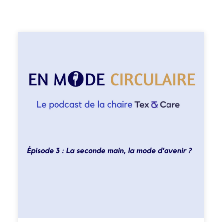
les consommateurs. De la seconde main à la location en
passant par l’upcycling et la sobriété, nous discutons des
enjeux de la mode circulaire. Je suis Chloé Cohen,
journaliste et créatrice du podcast Nouveau Modèle sur
la mode responsable et engagée. Et pour cet épisode du
podcast «En Mode Circulaire», je reçois Isabelle Robert,
co-fondatrice de la chaire Tex&Care et maître de
conférences en sciences de gestion à l’IAE Lille, et Maud
Herbert, co-fondatrice de Tex&Care et professeure de
marketingà l’Université de Lille. Au programme de ce
deuxième épisode : un état des lieux des business model
de la mode circulaire. Je vous souhaite une très belle
écoute ! —— Enregistrement, montage et interview :
Chloé Cohen Mixage : Thomas Lenglain