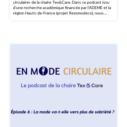
circulaire» de la chaire Tex&Care. Dans ce podcast issu
d’une recherche académique financée par l’ADEME et la
région Hauts-de-France (projet Rezomodeco), nous
analysons les différents business models circulaires dans
la mode et leur appropriation par les consommatrices et
les consommateurs. De la seconde main à la location en
passant par l’upcycling et la sobriété, nous discutons des
enjeux de la mode circulaire. Je suis Chloé Cohen,
journaliste et créatrice du podcast Nouveau Modèle sur
la mode responsable et engagée. Et pour cet épisode du
podcast «En Mode Circulaire», je reçois Isabelle Robert,
co-fondatrice de la chaire Tex&Care et maître de
conférences en sciences de gestion à l’IAE Lille, et Maud
Herbert, co-fondatrice de Tex&Care et professeure de
marketingà l’Université de Lille. Au programme de ce
cinquième épisode : une analyse des business model de
l’upcycling. Je vous souhaite une très belle écoute ! ——
Enregistrement, montage et interview : Chloé Cohen
Mixage : Thomas Lenglain