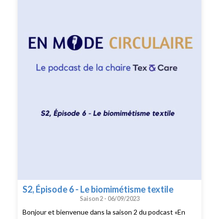
reçois Anne Perwuelz, professeure à l’ENSAIT,
chercheuse au laboratoire Gemtex, et co-fondatrice de
la chaire Tex&Care, pour parler du recyclage des
vêtements. Je vous souhaite une très belle écoute !
S2, Épisode 6 - Le biomimétisme textile
Saison 2 -
06/09/2023
Bonjour et bienvenue dans la saison 2 du podcast «En