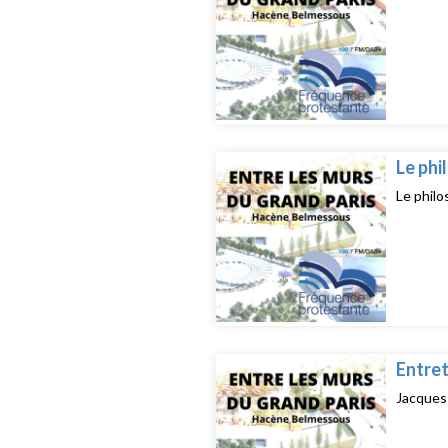
Le phi
Le phil
Entret
Jacques 