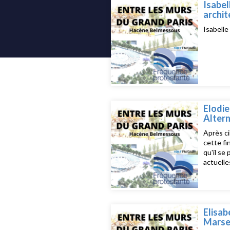
Isabel
archit
Isabelle
Elodie
Altern
Après ci
cette fi
qu'il se
actuelle
agricoles
Elisab
Marsei