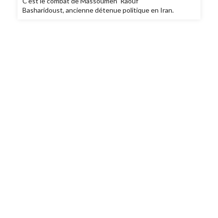
C’est le combat de Massoumeh Raouf
Basharidoust, ancienne détenue politique en Iran.