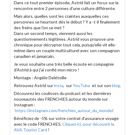
Dans ce tout premier épisode, Astrid fait un focus sur la
rencontre entre 2 personnes d'une culture différente.
Mais alors, quelles sont les craintes auxquelles ces
personnes se heurtent dès le début ? Y a -t-il finalement
des freins que l'on se met ?
Dans un second temps, viennent aussi les
questionnements légitimes. Astrid vous propose une
chronique pour décrypter tout cela, puisqu'elle vit elle-
même dans un couple multiculturel avec son compagnon
canadien et jamaïcain.
Je vous souhaite une très belle écoute en compagnie
d'Astrid à qui j'ai confié mon micro !
Montage : Angèle Delétoille
Retrouvez Astrid sur
insta
, sur
YouTube
et sur son
blog
.
Découvrez les coulisses du podcast et les dernières
nouveautés des FRENCHIES autour du monde sur
Instagram :
https://instagram.com/frenchies_autour_du_monde
/
Bénéficiez de -5% sur votre contrat d'assurance voyage
avec le code FRENCHIES.
Cliquez ici, pour découvrir la
AVA Tourist Card
!