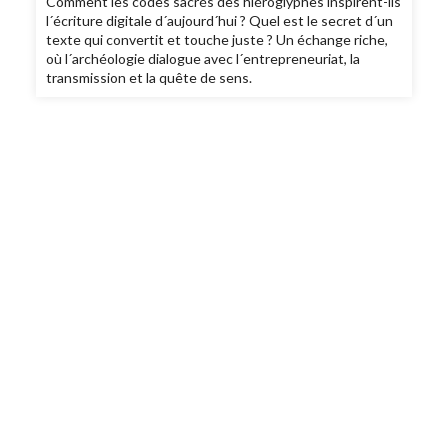
Comment les codes sacrés des hiéroglyphes inspirent-ils
l´écriture digitale d´aujourd´hui ? Quel est le secret d´un
texte qui convertit et touche juste ? Un échange riche,
où l´archéologie dialogue avec l´entrepreneuriat, la
transmission et la quête de sens.