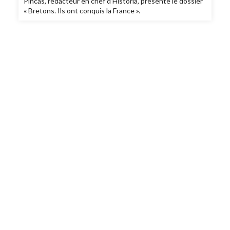
Pincas, rédacteur en chef d’Historia, présente le dossier
« Bretons. Ils ont conquis la France ».