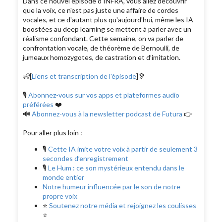
Dans ce nouvel épisode d'INFRA, vous allez découvrir
que la voix, ce n'est pas juste une affaire de cordes
vocales, et ce d'autant plus qu'aujourd'hui, même les IA
boostées au deep learning se mettent à parler avec un
réalisme confondant. Cette semaine, on va parler de
confrontation vocale, de théorème de Bernoulli, de
jumeaux homozygotes, de castration et d’imitation.
🧏[
Liens et transcription de l'épisode
]🦻
🎙️
Abonnez-vous sur vos apps et plateformes audio
préférées
❤️
🔊
Abonnez-vous à la newsletter podcast de Futura
👉
Pour aller plus loin :
🎙️
Cette IA imite votre voix à partir de seulement 3
secondes d’enregistrement
🎙️
Le Hum : ce son mystérieux entendu dans le
monde entier
Notre humeur influencée par le son de notre
propre voix
⭐
Soutenez notre média et rejoignez les coulisses
⭐