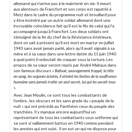
allemand qui n’arrive pas à le maintenir en vie. Il meurt
aux alentours de Francfort et son corps est rapatrié à
Metz dans le cadre du programme nuit et brouillard pour
y être incinéré par un autre soldat allemand dont une
incroyable coïncidence fait qu’il est le fils de celui qui l’a
accompagné jusqu’à Francfort. Les deux soldats ont
témoigné de la fin du chef de la Résistance intérieure,
dont on sait à présent qu’il est mort en martyr en juillet
1943 sans avoir jamais parlé, alors qu’il avait signalé à sa
mère et à sa sœur dans une lettre datée du 15 juin 1940
à quel point il redoutait de craquer sous la torture. Les
propos de sa sœur seront repris par André Malraux dans
son fameux discours «
Bafoué, sauvagement frappé, la tête
en sang, les organes éclatés, il atteint les limites de la souffrance
humaine sans jamais trahir un seul secret, lui qui les savait tous
».
Avec Jean Moulin, ce sont tous les combattants de
l’ombre , les obscurs et les sans grade du « peuple de la
nuit » qui ont précédé au Panthéon ceux du peuple des
tranchées. Il y manque encore aujourd’hui un
représentant de tous les combattants sous uniforme qui
se sont si vaillamment battus en 1940 comme pendant
les années qui ont suivi. Il en est un qui ne dispose pour