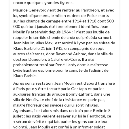
encore quelques grandes figures.
Maurice Genevoix vient de rentrer au Panthéon, et avec
lui, symboliquement, le million et demi de Poilus morts
sur les champs de carnage entre 1914 et 1918 dont 500
000 qui n’ont jamais été formellement identifiés. Jean
Moulin l’y attendait depuis 1964 : il n’est pas inutile de
rappeler le terrible chemin de croix qui précéda sa mort.
Jean Moulin, alias Max, est arrêté à Lyon par les sbires de
Klaus Barbie le 21 juin 1943, en compagnie de sept
autres résistants, dont Raymond Aubrac, dans la villa du
docteur Dugoujon, à Caluire-et-Cuire. Il a été
probablement trahi par René Hardy dont la maîtresse
Lydie Bastien espionne pour le compte de l’adjoint de
Klaus Barbie.
Après son arrestation, Jean Moulin est d’abord transféré
à Paris pour y être torturé par la Gestapo et par les
auxiliaires français du groupe Bonny-Laffont, dans une
villa de Neuilly. Le chef de la résistance ne parle pas,
malgré l’horreur des sévices qui lui sont infligés.
Agonisant, il est alors mis dans un train pour Berlin le 8
juillet : les nazis veulent essayer sur lui le Penthotal, ce
« sérum de vérité » qui fait parler les gens contre leur
volonté. Jean Moulin est confié à un infirmier soldat