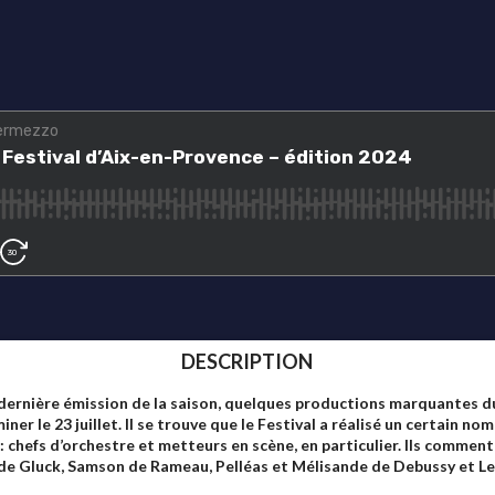
DESCRIPTION
dernière émission de la saison, quelques productions marquantes du
ner le 23 juillet. Il se trouve que le Festival a réalisé un certain n
chefs d’orchestre et metteurs en scène, en particulier. Ils comment
 de Gluck, Samson de Rameau, Pelléas et Mélisande de Debussy et Le