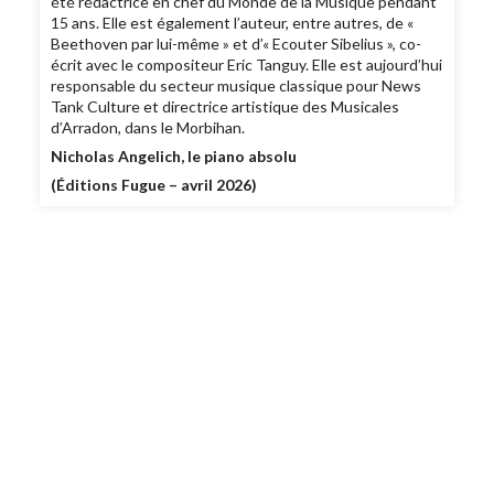
été rédactrice en chef du Monde de la Musique pendant
15 ans. Elle est également l’auteur, entre autres, de «
Beethoven par lui-même » et d’« Ecouter Sibelius », co-
écrit avec le compositeur Eric Tanguy. Elle est aujourd’hui
responsable du secteur musique classique pour News
Tank Culture et directrice artistique des Musicales
d’Arradon, dans le Morbihan.
Nicholas Angelich, le piano absolu
(Éditions Fugue – avril 2026)