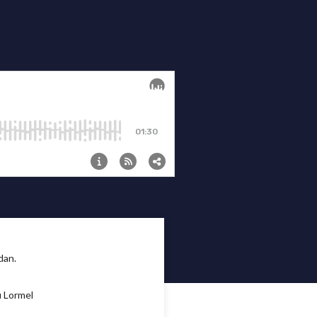
dan.
u Lormel