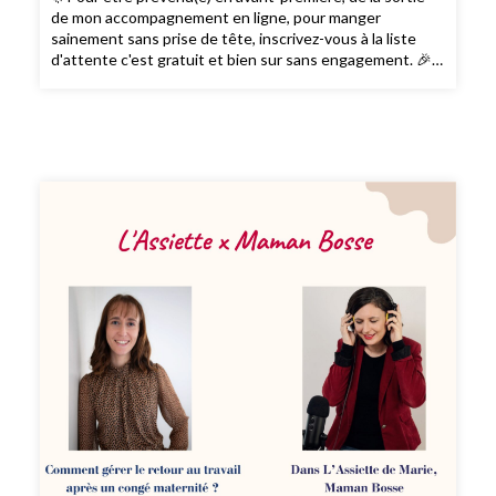
de mon accompagnement en ligne, pour manger
sainement sans prise de tête, inscrivez-vous à la liste
d'attente c'est gratuit et bien sur sans engagement. 🎉 -
------- Hello, je suis ravie de vous retrouver pour un
nouvel épisode du podcast. Julie vit à Lyon avec son
compagnon et leurs 2 filles de 7 et 5 ans. Elle est
journaliste et créatrice du podcast La Recette. Dans son
podcast, Julie part chaque mois à la rencontre decelles
et ceux qui cultivent des solutions pour rendre notre
alimentation plus durable ! Bonne écoute ! --- Notes et
références 💌 "Le Menu" - La newsletter Chaque mois, je
partage mes idées repas et astuces pour gagner du
temps en cuisine et manger sainement. Recevoir
gratuitement la newsletter. ✨ La fiche idées repas/liste
de courses pour mieux s'organiser Cette fiche vous
permet de gagner du temps et de faire des économies.
Télécharger gratuitement la fiche. ✨ Guide des
meilleures sources d'inspiration d'idées repas J'ai
regroupé toutes les sources (blogs, comptes instagram,
magazines, livres, chaînes Youtube...) d'idées repas que
j'utilise pour ne plus jamais manquer d'idées Découvrir le
guide 🙏 Remerciez-moi ! Si le podcast vous plait, le
meilleur moyen de me le dire et de le faire connaître est