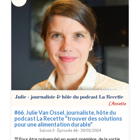
newsletter Chaque mois, je partage mes idées repas et
astuces pour gagner du temps en cuisine et manger
sainement. Recevoir gratuitement la newsletter. ✨ La
fiche idées repas/liste de courses pour mieux s'organiser
Cette fiche vous permet de gagner du temps et de faire
des économies. Télécharger gratuitement la fiche. ✨
Guide des meilleures sources d'inspiration d'idées repas
J'ai regroupé toutes les sources (blogs, comptes
instagram, magazines, livres, chaînes Youtube...) d'idées
repas que j'utilise pour ne plus jamais manquer d'idées
Découvrir le guide 🙏 Remerciez-moi ! Si le podcast vous
plait, le meilleur moyen de me le dire et de le faire
connaître est de laisser un avis 5 étoiles ou un
commentaire sur la plateforme d'écoute de votre choix.
Cela m'aide énormément. ✨ Pour me poser des
questions ou suivre mon quotidien de diététicienne : Sur
Facebook https://www.facebook.com/laetitiafumex Sur
Instagram @ laetitiafumex Sur Pinterest @ laetitiafumex
➡️ Retrouvez les notes de l'épisode :
#66. Julie Van Ossel, journaliste, hôte du
podcast La Recette "trouver des solutions
pour une alimentation durable"
Saison 3 -
Épisode 66 -
30/01/2024
🎊Pour être prévenu(e) en avant-première, de la sortie