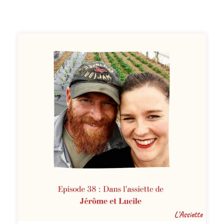
Elle a créé en 2020 le podcast Les Locomotives dont le
but est d’adoucir les peurs pour les remplacer par de
l’audace ! Elle interviewe des femmes qui ont fait des
choix de vie audacieux ou qui ont des parcours
atypiques. Elle a également lancé la locomotive
académie, un programme de coaching sur 3 mois. Sandra
vit dans le sud de la France avec son compagnon et leur
fils de 4 ans. Durant cet épisode, Sandra nous partage
leur organisation des courses et des repas. Bonne
écoute ! --- Notes et références 💌 "Le Menu" - La
newsletter Chaque mois, je partage mes idées repas et
astuces pour gagner du temps en cuisine et manger
sainement. Recevoir gratuitement la newsletter. ✨ La
fiche idées repas/liste de courses pour mieux s'organiser
Cette fiche vous permet de gagner du temps et de faire
des économies. Télécharger gratuitement la fiche. ✨
Guide des meilleures sources d'inspiration d'idées repas
J'ai regroupé toutes les sources (blogs, comptes
instagram, magazines, livres, chaînes Youtube...) d'idées
repas que j'utilise pour ne plus jamais manquer d'idées
Découvrir le guide 🙏 Remerciez-moi ! Si le podcast vous
plait, le meilleur moyen de me le dire et de le faire
connaître est de laisser un avis 5 étoiles ou un