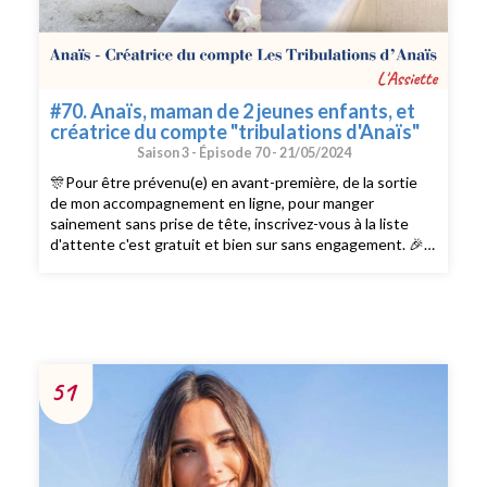
#70. Anaïs, maman de 2 jeunes enfants, et
créatrice du compte "tribulations d'Anaïs"
Saison 3 -
Épisode 70 -
21/05/2024
🎊Pour être prévenu(e) en avant-première, de la sortie
de mon accompagnement en ligne, pour manger
sainement sans prise de tête, inscrivez-vous à la liste
d'attente c'est gratuit et bien sur sans engagement. 🎉 -
------- Hello, je suis ravie de vous retrouver pour un
nouvel épisode du podcast. Avec Anaïs, j'ai souhaité
abordé le sujet de l'organisation des repas dans leur
famille. Côté perso : Anaïs vit près de Montpellier avec
son chéri et leurs 2 enfants. Côté pro : Elle est créatrice
de contenus sur les réseaux sociaux et sur sa chaine
YouTube Tribulations d'Anaïs Bonne écoute ! ------ Pour
faire le plein d'idées repas : rejoignez ma chaîne
WhatsApp,
https://whatsapp.com/channel/0029VaNSW7jDOQIYoTYRvY1
, cliquez sur Suivre puis sur la cloche 🔔 pour être