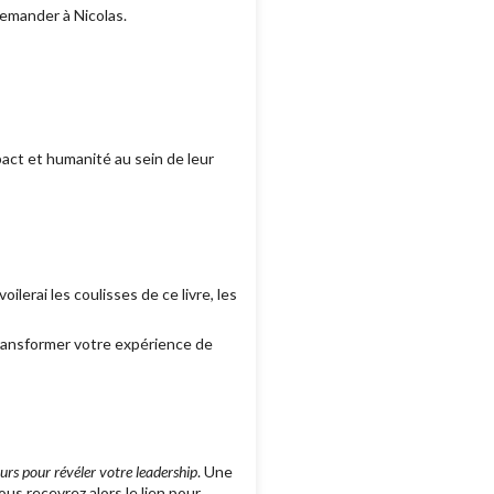
demander à Nicolas.
act et humanité au sein de leur
ilerai les coulisses de ce livre, les
transformer votre expérience de
urs pour révéler votre leadership
. Une
Vous recevrez alors le lien pour