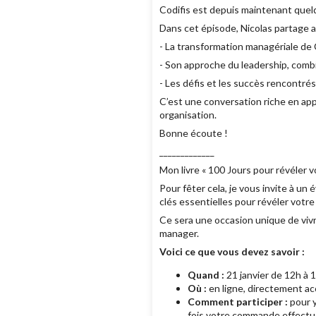
Codifis est depuis maintenant quelq
Dans cet épisode, Nicolas partage a
- La transformation managériale de C
- Son approche du leadership, combi
- Les défis et les succès rencontrés
C’est une conversation riche en ap
organisation.
Bonne écoute !
_____________
Mon livre « 100 Jours pour révéler 
Pour fêter cela, je vous invite à un
clés essentielles pour révéler votr
Ce sera une occasion unique de vivr
manager.
Voici ce que vous devez savoir :
Quand :
21 janvier de 12h à 
Où :
en ligne, directement acc
Comment participer :
pour y
fois votre commande effectué