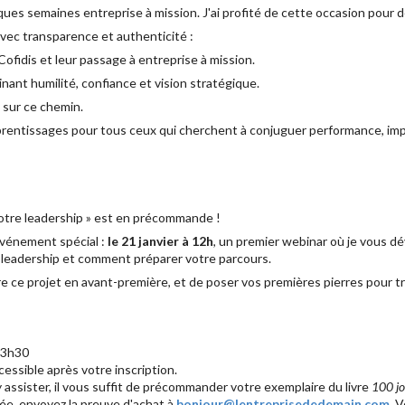
ues semaines entreprise à mission. J'ai profité de cette occasion pour 
vec transparence et authenticité :
ofidis et leur passage à entreprise à mission.
nant humilité, confiance et vision stratégique.
 sur ce chemin.
prentissages pour tous ceux qui cherchent à conjuguer performance, imp
votre leadership » est en précommande !
 événement spécial :
le 21 janvier à 12h
, un premier webinar où je vous dévo
e leadership et comment préparer votre parcours.
e ce projet en avant-première, et de poser vos premières pierres pour 
13h30
essible après votre inscription.
 assister, il vous suffit de précommander votre exemplaire du livre
100 jo
e, envoyez la preuve d'achat à
bonjour@lentreprisededemain.com
. 