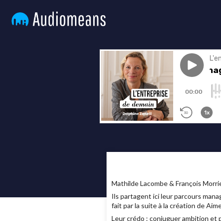
Mathilde Lacombe & François Morrie
Ils partagent ici leur parcours manag
fait par la suite à la création de Aim
Leur crédo : conjuguer ambition et pl