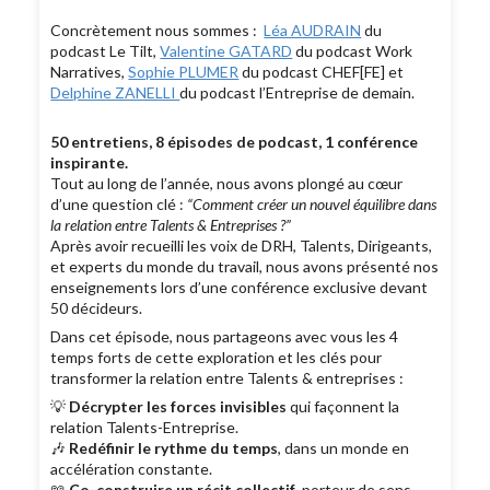
Concrètement nous sommes :
Léa AUDRAIN
du
podcast Le Tilt,
Valentine GATARD
du podcast Work
Narratives,
Sophie PLUMER
du podcast CHEF[FE] et
Delphine ZANELLI
du podcast l’Entreprise de demain.
50 entretiens, 8 épisodes de podcast, 1 conférence
inspirante.
Tout au long de l’année, nous avons plongé au cœur
d’une question clé :
“Comment créer un nouvel équilibre dans
la relation entre Talents & Entreprises ?”
Après avoir recueilli les voix de DRH, Talents, Dirigeants,
et experts du monde du travail, nous avons présenté nos
enseignements lors d’une conférence exclusive devant
50 décideurs.
Dans cet épisode, nous partageons avec vous les 4
temps forts de cette exploration et les clés pour
transformer la relation entre Talents & entreprises :
💡
Décrypter les forces invisibles
qui façonnent la
relation Talents-Entreprise.
🎶
Redéfinir le rythme du temps
, dans un monde en
accélération constante.
📖
Co-construire un récit collectif
, porteur de sens