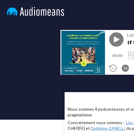
Nous sommes 4 podcasteuses et expe
pragmatisme.
Concrètement nous sommes :
Léa
CHEF[FE] et
Delphine ZANELLI
du p