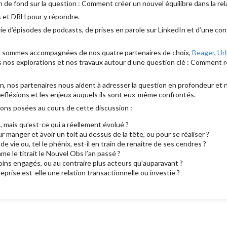
de fond sur la question : Comment créer un nouvel équilibre dans la rel
 et DRH pour y répondre.
érie d’épisodes de podcasts, de prises en parole sur LinkedIn et d’une co
us sommes accompagnées de nos quatre partenaires de choix,
Beager
,
Ur
 nos explorations et nos travaux autour d’une question clé : Comment ré-
n, nos partenaires nous aident à adresser la question en profondeur et 
efléxions et les enjeux auquels ils sont eux-même confrontés.
vons posées au cours de cette discussion :
é, mais qu’est-ce qui a réellement évolué ?
ur manger et avoir un toit au dessus de la tête, ou pour se réaliser ?
de vie ou, tel le phénix, est-il en train de renaitre de ses cendres ?
mme le titrait le Nouvel Obs l’an passé ?
oins engagés, ou au contraire plus acteurs qu’auparavant ?
eprise est-elle une relation transactionnelle ou investie ?