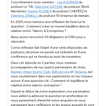
Concrètement nous sommes :
Léa AUDRAIN
du
podcast Le Tilt,
Valentine GATARD
du podcast Work
Narratives,
Sophie PLUMER
du podcast CHEF[FE] et
Delphine ZANELLI
du podcast l’Entreprise de demain.
En 2024, nous menons une réflexion de fond sur la
question : Comment créer un nouvel équilibre dans la
relation entre Talents & Entreprises ?
Nous avons rencontré 50 dirigeants et DRH pour y
répondre.
Cette réflexion fait l’objet d’une série d’épisodes de
podcasts, de prises en parole sur LinkedIn et d’une
conférence qui se tiendra au mois de novembre.
Dans cet épisode en 2 parties, nous sommes
accompagnées de nos quatre partenaires de choix,
Beager
,
Urban Sports Club
,
Skill and you
et
Yemanja
, qui
nous soutiennent dans nos explorations et nos travaux
autour d’une question clé : Comment ré-équilibrer la
relation entre talents-entreprise ?
Depuis le début de notre exploration, nos partenaires
nous aident à adresser la question en profondeur et
nous permettent d’enrichir notre enquête en nous
partageant leurs refléxions et les enjeux auquels ils sont