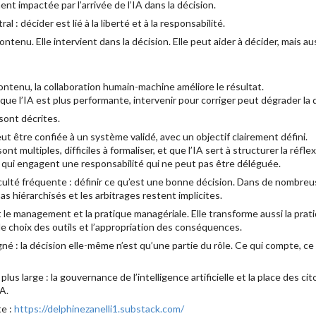
nt impactée par l’arrivée de l’IA dans la décision.
l : décider est lié à la liberté et à la responsabilité.
contenu. Elle intervient dans la décision. Elle peut aider à décider, mais a
ntenu, la collaboration humain-machine améliore le résultat.
que l’IA est plus performante, intervenir pour corriger peut dégrader la q
sont décrites.
eut être confiée à un système validé, avec un objectif clairement défini.
ont multiples, difficiles à formaliser, et que l’IA sert à structurer la réfle
s qui engagent une responsabilité qui ne peut pas être déléguée.
culté fréquente : définir ce qu’est une bonne décision. Dans de nombreus
pas hiérarchisés et les arbitrages restent implicites.
le management et la pratique managériale. Elle transforme aussi la prati
, le choix des outils et l’appropriation des conséquences.
né : la décision elle-même n’est qu’une partie du rôle. Ce qui compte, c
plus large : la gouvernance de l’intelligence artificielle et la place des ci
A.
te :
https://delphinezanelli1.substack.com/