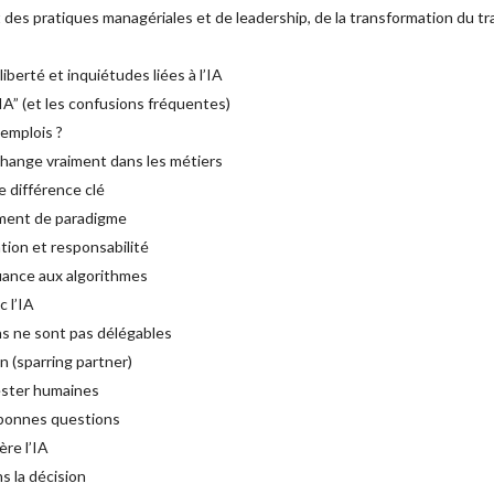
st des pratiques managériales et de leadership, de la transformation du t
liberté et inquiétudes liées à l’IA
IA” (et les confusions fréquentes)
 emplois ?
 change vraiment dans les métiers
e différence clé
ement de paradigme
ation et responsabilité
fiance aux algorithmes
 l’IA
ns ne sont pas délégables
n (sparring partner)
rester humaines
es bonnes questions
ère l’IA
s la décision