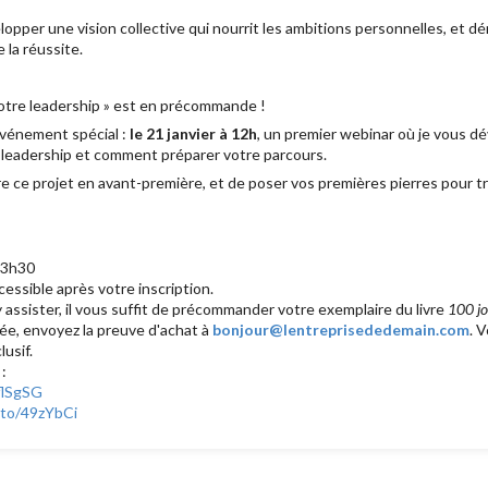
lopper une vision collective qui nourrit les ambitions personnelles, et 
 la réussite.
votre leadership » est en précommande !
 événement spécial :
le 21 janvier à 12h
, un premier webinar où je vous dévo
e leadership et comment préparer votre parcours.
e ce projet en avant-première, et de poser vos premières pierres pour 
13h30
essible après votre inscription.
 assister, il vous suffit de précommander votre exemplaire du livre
100 jo
e, envoyez la preuve d'achat à
bonjour@lentreprisededemain.com
. 
usif.
e
:
4flSgSG
.to/49zYbCi