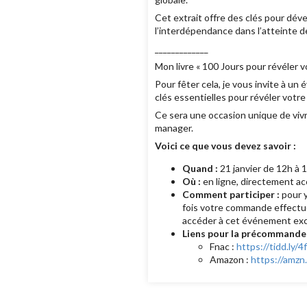
Cet extrait offre des clés pour déve
l’interdépendance dans l’atteinte de
_____________
Mon livre « 100 Jours pour révéler 
Pour fêter cela, je vous invite à un
clés essentielles pour révéler votr
Ce sera une occasion unique de vivr
manager.
Voici ce que vous devez savoir :
Quand :
21 janvier de 12h à 
Où :
en ligne, directement acc
Comment participer :
pour y
fois votre commande effectué
accéder à cet événement excl
Liens pour la précommand
Fnac :
https://tidd.ly/
Amazon :
https://amzn