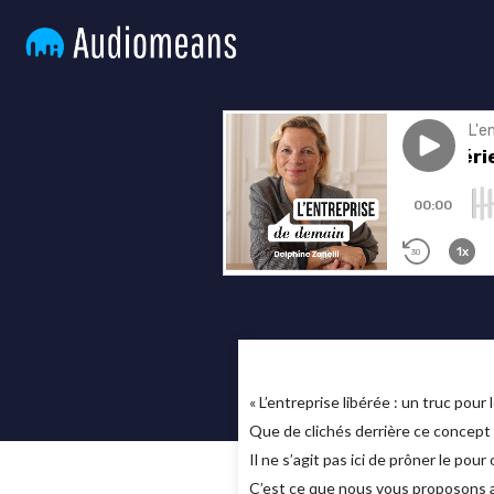
« L’entreprise libérée : un truc pour
Que de clichés derrière ce concept p
Il ne s’agit pas ici de prôner le po
C’est ce que nous vous proposons a