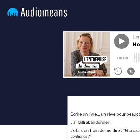
Écrire un livre… un rêve pour beaucou
J'ai failli abandonner !
J’étais en train de me dire :
"Et si ce 
confiance ?"