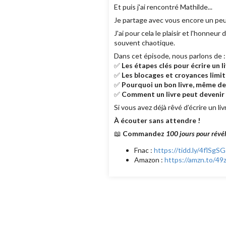
Et puis j'ai rencontré Mathilde...
Je partage avec vous encore un peu d
J'ai pour cela le plaisir et l'honneur d
souvent chaotique.
Dans cet épisode, nous parlons de :
✅
Les étapes clés pour écrire un 
✅
Les blocages et croyances limit
✅
Pourquoi un bon livre, même de
✅
Comment un livre peut devenir 
Si vous avez déjà rêvé d’écrire un liv
À écouter sans attendre !
📖
Commandez
100 jours pour révél
Fnac :
https://tidd.ly/4flSgSG
Amazon :
https://amzn.to/49