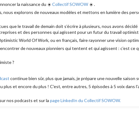
annoncer la naissance du ☀️
Collectif SOWOW
☀️ .
 nous explorons de nouveaux modèles et mettons en lumière des person
s que le travail de demain doit s’écrire à plusieurs, nous avons décidé 
eprises et des personnes qui agissent pour un futur du travail optimis
imistic World Of Work, ou en français, faire rayonner une vision optimi
 rencontrer de nouveaux pionniers qui tentent et qui agissent : c’est ce
imiste ?
dcast
continue bien sûr, plus que jamais, je prépare une nouvelle saison sur
 plus et encore du plus ! C'est, entre autres, 5 épisodes à 5 voix dans l
sur nos podcasts et sur la
page LinkedIn du Collectif SOWOW.