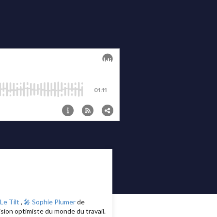
Le Tilt
,
🎤 Sophie Plumer
de
ision optimiste du monde du travail.