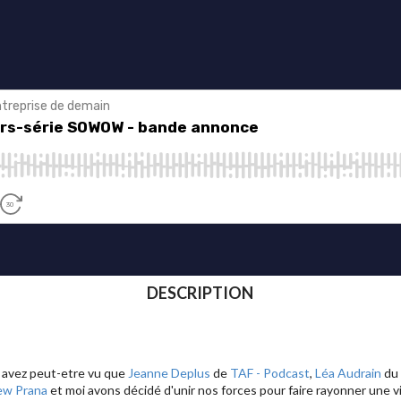
DESCRIPTION
s avez peut-etre vu que
Jeanne Deplus
de
TAF - Podcast
,
Léa Audrain
du
w Prana
et moi avons décidé d'unir nos forces pour faire rayonner une v