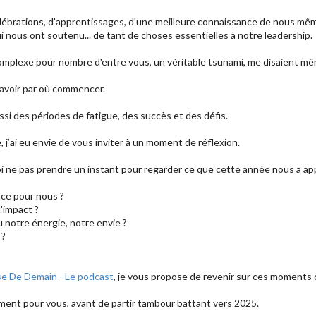
 célébrations, d'apprentissages, d'une meilleure connaissance de nous mê
i nous ont soutenu... de tant de choses essentielles à notre leadership.
omplexe pour nombre d'entre vous, un véritable tsunami, me disaient mê
 savoir par où commencer.
ssi des périodes de fatigue, des succès et des défis.
, j’ai eu envie de vous inviter à un moment de réflexion.
i ne pas prendre un instant pour regarder ce que cette année nous a app
nce pour nous ?
'impact ?
notre énergie, notre envie ?
 ?
se De Demain - Le podcast
, je vous propose de revenir sur ces moments 
ment pour vous, avant de partir tambour battant vers 2025.