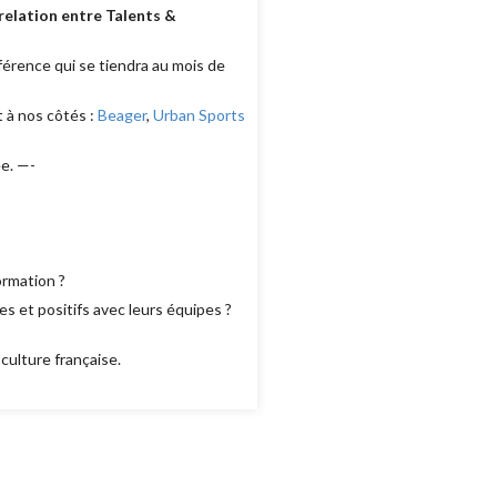
relation entre Talents &
nférence qui se tiendra au mois de
 à nos côtés :
Beager
,
Urban Sports
ée. —-
formation ?
es et positifs avec leurs équipes ?
culture française.