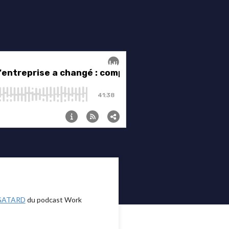
 GATARD
du podcast Work