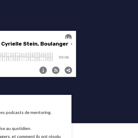
 des podcasts de mentoring.
ise au quotidien.
agers, et comment ils ont résolu