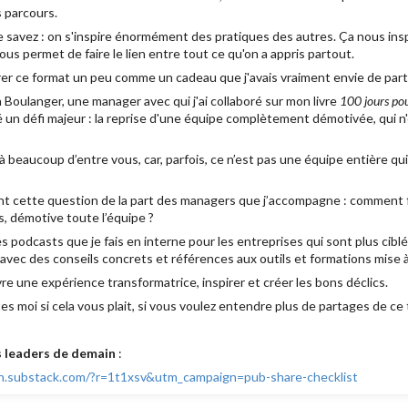
s parcours.
 savez : on s'inspire énormément des pratiques des autres. Ça nous inspir
ous permet de faire le lien entre tout ce qu'on a appris partout.
ivrer ce format un peu comme un cadeau que j'avais vraiment envie de par
n Boulanger, une manager avec qui j'ai collaboré sur mon livre
100 jours pou
é un défi majeur : la reprise d'une équipe complètement démotivée, qui n'é
à beaucoup d’entre vous, car, parfois, ce n’est pas une équipe entière qu
nt cette question de la part des managers que j’accompagne : comment fa
, démotive toute l’équipe ?
 podcasts que je fais en interne pour les entreprises qui sont plus cibl
 avec des conseils concrets et références aux outils et formations mise à
ivre une expérience transformatrice, inspirer et créer les bons déclics.
tes moi si cela vous plait, si vous voulez entendre plus de partages de ce 
s leaders de demain
:
in.substack.com/?r=1t1xsv&utm_campaign=pub-share-checklist