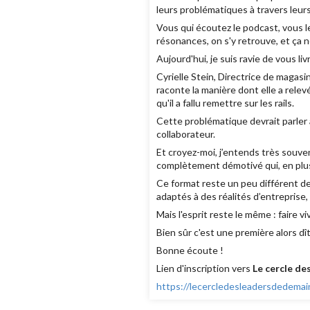
leurs problématiques à travers leur
Vous qui écoutez le podcast, vous le
résonances, on s'y retrouve, et ça n
Aujourd'hui, je suis ravie de vous l
Cyrielle Stein, Directrice de magasi
raconte la manière dont elle a relev
qu'il a fallu remettre sur les rails.
Cette problématique devrait parler 
collaborateur.
Et croyez-moi, j’entends très souve
complètement démotivé qui, en plus
Ce format reste un peu différent des
adaptés à des réalités d’entreprise,
Mais l'esprit reste le même : faire v
Bien sûr c'est une première alors dî
Bonne écoute !
Lien d'inscription vers
Le cercle de
https://lecercledesleadersdedema