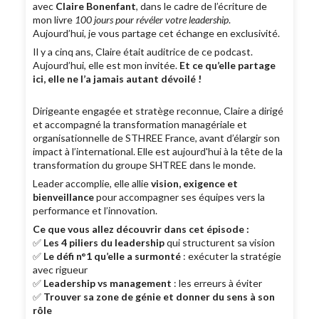
avec
Claire Bonenfant
, dans le cadre de l’écriture de
mon livre
100 jours pour révéler votre leadership
.
Aujourd’hui, je vous partage cet échange en exclusivité.
Il y a cinq ans, Claire était auditrice de ce podcast.
Aujourd’hui, elle est mon invitée.
Et ce qu’elle partage
ici, elle ne l’a jamais autant dévoilé !
Dirigeante engagée et stratège reconnue, Claire a dirigé
et accompagné la transformation managériale et
organisationnelle de STHREE France, avant d’élargir son
impact à l’international. Elle est aujourd'hui à la tête de la
transformation du groupe SHTREE dans le monde.
Leader accomplie, elle allie
vision, exigence et
bienveillance
pour accompagner ses équipes vers la
performance et l’innovation.
Ce que vous allez découvrir dans cet épisode :
✅
Les 4 piliers du leadership
qui structurent sa vision
✅
Le défi n°1 qu’elle a surmonté
: exécuter la stratégie
avec rigueur
✅
Leadership vs management
: les erreurs à éviter
✅
Trouver sa zone de génie et donner du sens à son
rôle