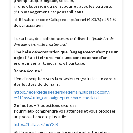
(thérapeutique, digitale, sociale),
✅
une obsession du sens, pour et avec les patients,
✅
un management responsabilisant.
📊 Résultat : score Gallup exceptionnel (4,33/5) et 91 %
de participation
Et surtout, des collaborateurs qui disent :
"je suis fier de
dire que je travaille chez Servier."
Une belle démonstration que
l’engagement n’est pas un
objectif à atteindre, mais une conséquence d’un
projet inspirant, incarné, et partagé.
Bonne écoute !
Lien d'inscription vers la newsletter gratuite :
Le cercle
des leaders de demain
:
https://lecercledesleadersdedemain.substack.com/?
r=1t1xsv&utm_campaign=pub-share-checklist
2 minutes – 7 questions express
Pour mieux comprendre vos attentes et vous proposer
un podcast encore plus utile.
https://tally.so/r/npYXlB
🙏 Un grand merci pour votre écoute et votre retour.